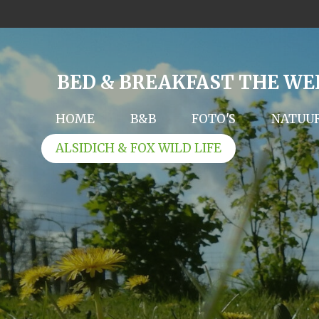
Ga
direct
naar
de
BED & BREAKFAST THE WE
hoofdinhoud
HOME
B&B
FOTO'S
NATUU
ALSIDICH & FOX WILD LIFE