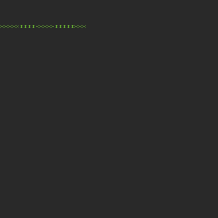
***********************