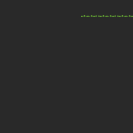
**********************