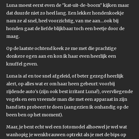
Luna moest eerst even de "kat-uit-de-boom" kijken maar
dat duurde niet zo heel lang. Een lekker hondenkoekje
nam ze al snel, heel voorzichtig, van me aan....ook bij
honden gaat de liefde blijkbaar toch een beetje door de
maag.
Op de laatste ochtend keek ze me met die prachtige
donkere ogen aan en kon ik haar even heerlijk een
knuffel geven.
Luna is af en toe snel afgeleid, of beter gezegd heerlijk
alert, op alles wat er om haar heen gebeurt: voorbij
rijdende auto's (zijn ook best irritant Luna!), overvliegende
vogels en een vreemde man die met een apparaat in zijn
hand iets probeert te doen (aangezien ik onhandig op de
been ben op het moment).
Maar, je bent echt wel een fotomodel alhoewel je wel wat
wanhopig je wenkbrauwen optrekt als je met de bips op