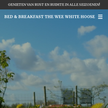
GENIETEN VAN RUST EN RUIMTE IN ALLE SEIZOENEN!
Ga
direct
BED & BREAKFAST THE WEE WHITE HOOSE
naar
de
hoofdinhoud