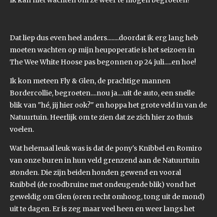
Ik kan niet wachten om ze weer te mogen begroeten!
Dat liep dus even heel anders........doordat ik erg lang heb
moeten wachten op mijn heupoperatie is het seizoen in
The Wee White Hoose pas begonnen op 24 juli.....en hoe!
Ik kon meteen Fly & Glen, de prachtige mannen
Bordercollie, begroeten....nou ja....uit de auto, een snelle
blik van "hé, jij hier ook?" en hoppa het grote veld in van de
Natuurtuin. Heerlijk om te zien dat ze zich hier zo thuis
voelen.
Wat helemaal leuk was is dat de pony's Knibbel en Romiro
van onze buren in hun veld grenzend aan de Natuurtuin
stonden. Die zijn beiden honden gewend en vooral
Knibbel (de roodbruine met ondeugende blik) vond het
geweldig om Glen (oren recht omhoog, tong uit de mond)
uit te dagen. Er is zeg maar veel heen en weer langs het