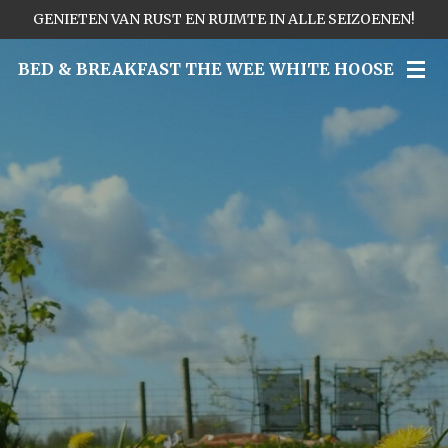
GENIETEN VAN RUST EN RUIMTE IN ALLE SEIZOENEN!
Ga
direct
BED & BREAKFAST THE WEE WHITE HOOSE
naar
de
hoofdinhoud