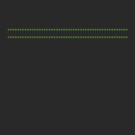
**************************************************
**************************************************